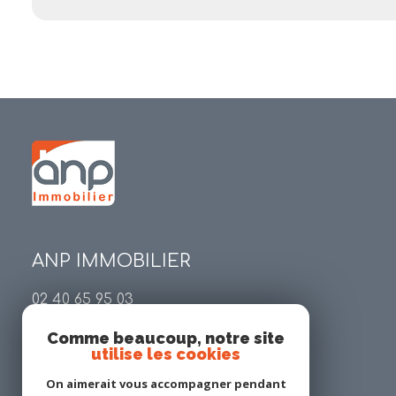
ANP IMMOBILIER
02 40 65 95 03
contact@anp-immobilier.com
Comme beaucoup, notre site
34 place Georges Gaudet
utilise les cookies
44140 Geneston
On aimerait vous accompagner pendant