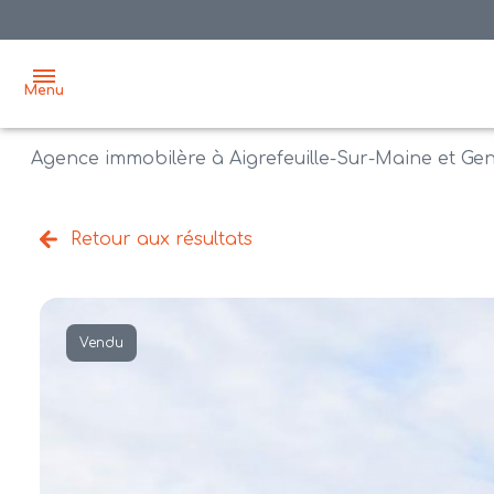
Menu
Agence immobilère à Aigrefeuille-Sur-Maine et Ge
accueil
acheter
Retour aux résultats
biens
vendre
à la
vente
nos
Vendu
agences
bien
vendus
recrutement
estimation