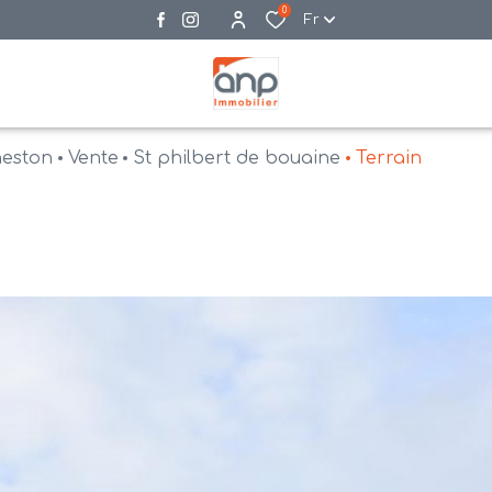
0
Fr
neston
Vente
St philbert de bouaine
Terrain