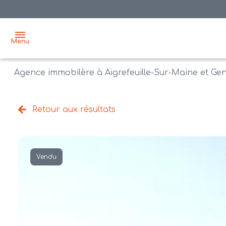
Menu
Agence immobilère à Aigrefeuille-Sur-Maine et Ge
accueil
acheter
Retour aux résultats
biens
vendre
à la
vente
nos
Vendu
agences
bien
vendus
recrutement
estimation