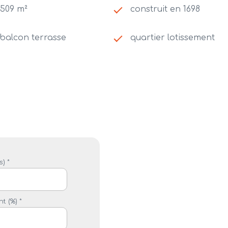
 509 m²
construit en 1698
balcon terrasse
quartier lotissement
) *
t (%) *