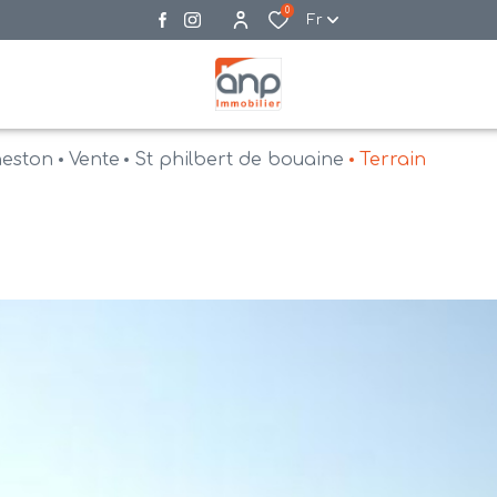
0
Fr
neston
Vente
St philbert de bouaine
Terrain