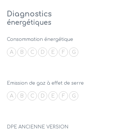
Diagnostics
énergétiques
Consommation énergétique
A
B
C
D
E
F
G
Emission de gaz à effet de serre
A
B
C
D
E
F
G
DPE ANCIENNE VERSION