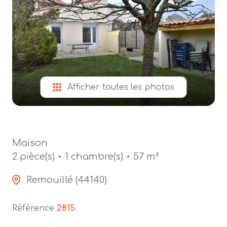
alerte
e-
mail
contact
Afficher toutes les photos
Maison
2 pièce(s)
1 chambre(s)
57 m²
Remouillé (44140)
Référence
2815