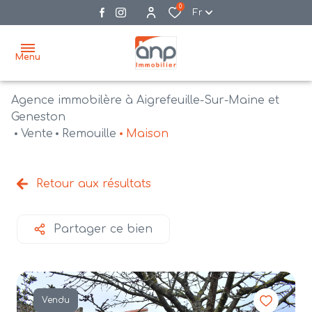
0
Fr
Menu
Agence immobilère à Aigrefeuille-Sur-Maine et
accueil
Geneston
Vente
Remouille
Maison
acheter
biens
vendre
à la
Retour aux résultats
vente
nos
agences
bien
Partager ce bien
vendus
recrutement
estimation
Vendu