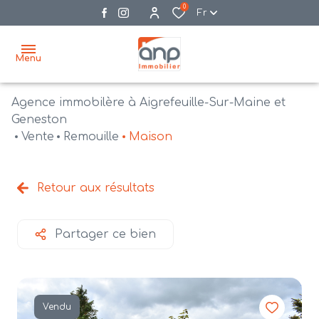
0
Fr
Menu
Agence immobilère à Aigrefeuille-Sur-Maine et
accueil
Geneston
Vente
Remouille
Maison
acheter
biens
vendre
à la
Retour aux résultats
vente
nos
agences
bien
Partager ce bien
vendus
recrutement
estimation
Vendu