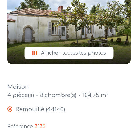
alerte
e-
mail
contact
Afficher toutes les photos
Maison
4 pièce(s)
3 chambre(s)
104.75 m²
Remouillé (44140)
Référence
3135