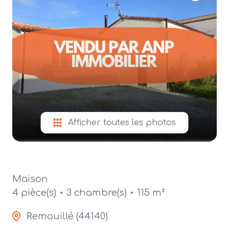
alerte
e-
mail
contact
Afficher toutes les photos
Maison
4 pièce(s)
3 chambre(s)
115 m²
Remouillé (44140)