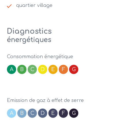
quartier village
Diagnostics
énergétiques
Consommation énergétique
A
B
C
D
E
F
G
Emission de gaz à effet de serre
A
B
C
D
E
F
G