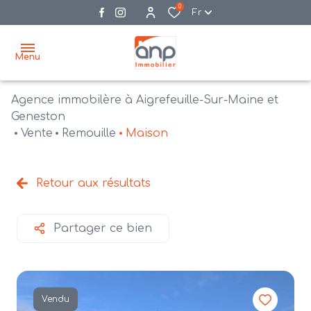
0
Fr
Menu
Agence immobilère à Aigrefeuille-Sur-Maine et
accueil
Geneston
Vente
Remouille
Maison
acheter
biens
vendre
à la
Retour aux résultats
vente
nos
agences
bien
Partager ce bien
vendus
recrutement
estimation
Vendu