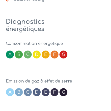
Diagnostics
énergétiques
Consommation énergétique
A
B
C
D
E
F
G
Emission de gaz à effet de serre
A
B
C
D
E
F
G