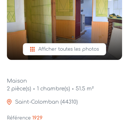
alerte
e-
mail
contact
Afficher toutes les photos
Maison
2 pièce(s)
1 chambre(s)
51.5 m²
Saint-Colomban (44310)
Référence
1929