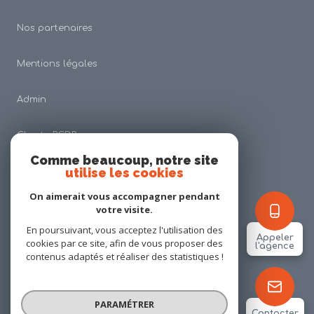
Nos partenaires
Mentions légales
Admin
Charte RGDP
Comme beaucoup, notre site
utilise les cookies
Nos honoraires
On aimerait vous accompagner pendant
Politique RGPD
votre visite.
En poursuivant, vous acceptez l'utilisation des
Appeler
cookies par ce site, afin de vous proposer des
Cookies
l'agence
contenus adaptés et réaliser des statistiques !
© 2026 | Tous droits réservés
PARAMÉTRER
Contacter