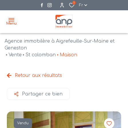
0
Fr
Menu
Agence immobilère à Aigrefeuille-Sur-Maine et
accueil
Geneston
Vente
St colomban
Maison
acheter
biens
vendre
à la
Retour aux résultats
vente
nos
agences
bien
Partager ce bien
vendus
recrutement
estimation
Vendu