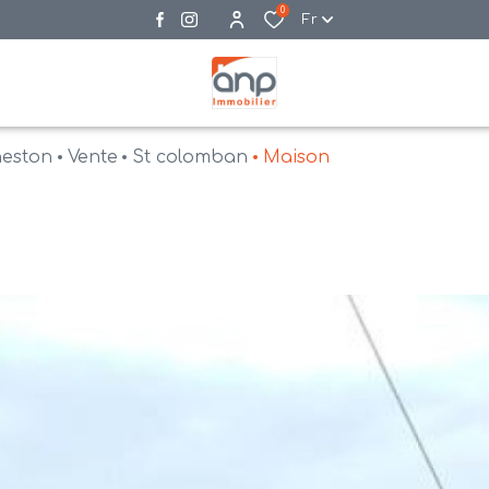
0
Fr
neston
Vente
St colomban
Maison