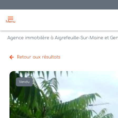
Menu
Agence immobilère à Aigrefeuille-Sur-Maine et Ge
accueil
acheter
Retour aux résultats
biens
vendre
à la
vente
nos
Vendu
agences
bien
vendus
recrutement
estimation