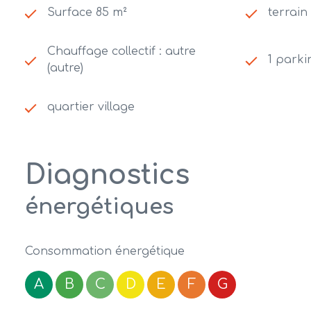
Surface 85 m²
terrain
Chauffage collectif : autre
1 parki
(autre)
quartier village
Diagnostics
énergétiques
Consommation énergétique
A
B
C
D
E
F
G