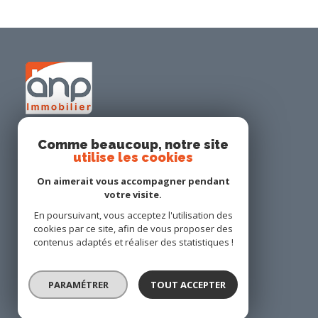
Comme beaucoup, notre site
utilise les cookies
ANP IMMOBILIER
On aimerait vous accompagner pendant
02 40 65 95 03
votre visite.
contact@anp-immobilier.com
En poursuivant, vous acceptez l'utilisation des
34 place Georges Gaudet
cookies par ce site, afin de vous proposer des
44140 Geneston
contenus adaptés et réaliser des statistiques !
PARAMÉTRER
TOUT ACCEPTER
Restons connecté