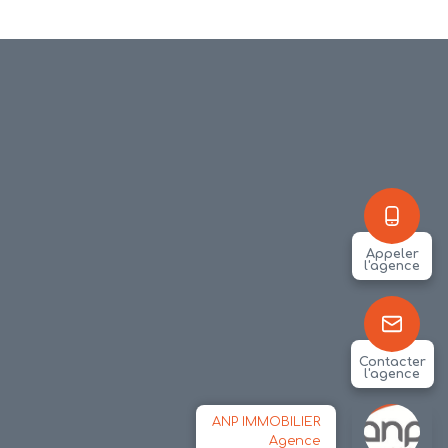
Appeler
l'agence
Contacter
l'agence
ANP IMMOBILIER
Agence