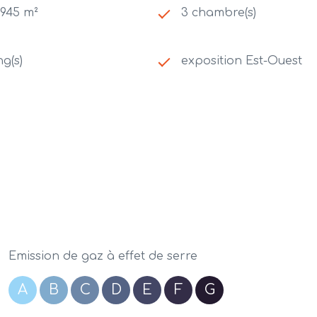
 945 m²
3 chambre(s)
ng(s)
exposition Est-Ouest
Emission de gaz à effet de serre
A
B
C
D
E
F
G