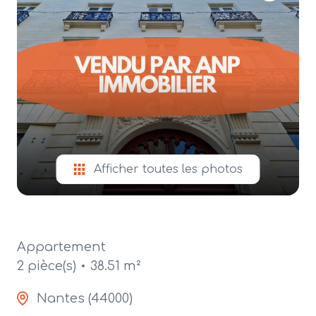
alerte
e-
mail
contact
Afficher toutes les photos
Appartement
2 pièce(s)
38.51 m²
Nantes (44000)