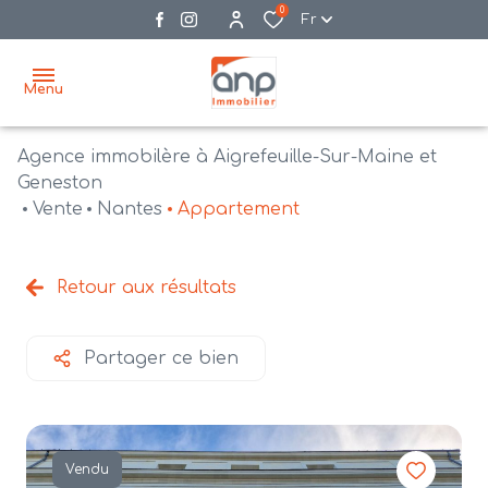
0
Fr
Menu
Agence immobilère à Aigrefeuille-Sur-Maine et
accueil
Geneston
Vente
Nantes
Appartement
acheter
biens
vendre
à la
Retour aux résultats
vente
nos
agences
bien
Partager ce bien
vendus
recrutement
estimation
Vendu