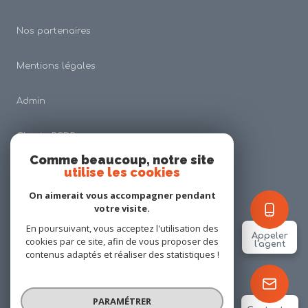
Nos partenaires
Mentions légales
Admin
Charte RGDP
Comme beaucoup, notre site
utilise les cookies
Nos honoraires
On aimerait vous accompagner pendant
Politique RGPD
votre visite.
En poursuivant, vous acceptez l'utilisation des
Appeler
cookies par ce site, afin de vous proposer des
Cookies
l'agent
contenus adaptés et réaliser des statistiques !
© 2026 | Tous droits réservés
PARAMÉTRER