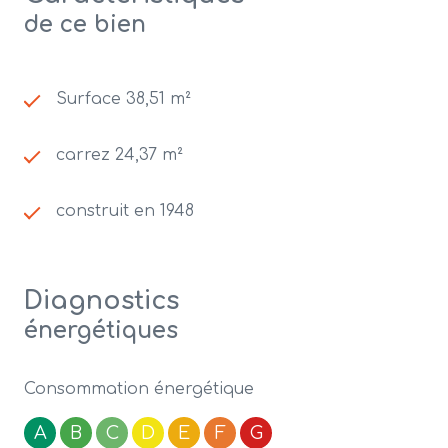
de ce bien
Surface 38,51 m²
carrez 24,37 m²
construit en 1948
Diagnostics
énergétiques
Consommation énergétique
A
B
C
D
E
F
G