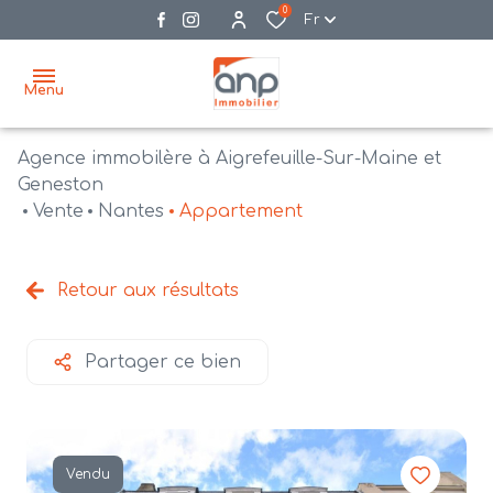
0
Fr
Menu
Agence immobilère à Aigrefeuille-Sur-Maine et
accueil
Geneston
Vente
Nantes
Appartement
acheter
biens
vendre
à la
Retour aux résultats
vente
nos
agences
bien
Partager ce bien
vendus
recrutement
estimation
Vendu