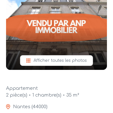
alerte
e-
mail
contact
Afficher toutes les photos
Appartement
2 pièce(s)
1 chambre(s)
35 m²
Nantes (44000)