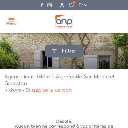
0
Fr
Menu
accueil
Filtrer
acheter
biens
vendre
à la
Agence immobilère à Aigrefeuille-Sur-Maine et
vente
nos
Geneston
Vente
St sulpice le verdon
agences
bien
vendus
recrutement
estimation
Désolé,
Aucun bien ne correspond à vos critères de