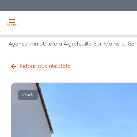
Menu
Agence immobilère à Aigrefeuille-Sur-Maine et Ge
accueil
acheter
Retour aux résultats
biens
vendre
à la
vente
nos
Vendu
agences
bien
vendus
recrutement
estimation