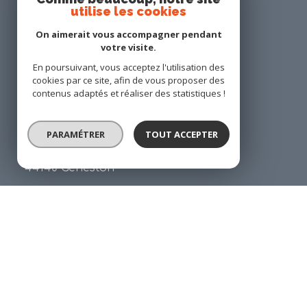
utilise les cookies
On aimerait vous accompagner pendant
votre visite.
En poursuivant, vous acceptez l'utilisation des
cookies par ce site, afin de vous proposer des
ANP IMMOBILIER
contenus adaptés et réaliser des statistiques !
02 40 65 95 03
PARAMÉTRER
TOUT ACCEPTER
contact@anp-immobilier.com
34 place Georges Gaudet
44140 Geneston
Restons connecté