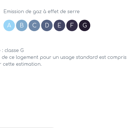
Emission de gaz à effet de serre
A
B
C
D
E
F
G
: classe G
de ce logement pour un usage standard est compris ent
r cette estimation.