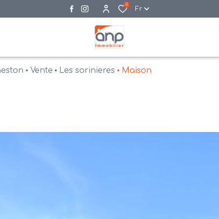
0
Fr
neston
Vente
Les sorinieres
Maison