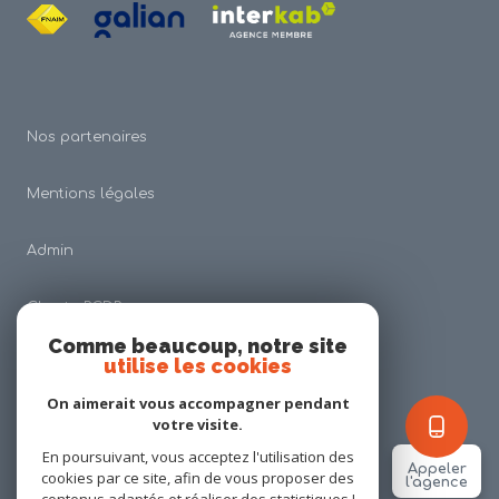
Nos partenaires
Mentions légales
Admin
Charte RGDP
Comme beaucoup, notre site
utilise les cookies
Nos honoraires
On aimerait vous accompagner pendant
Politique RGPD
votre visite.
En poursuivant, vous acceptez l'utilisation des
Appeler
cookies par ce site, afin de vous proposer des
Cookies
l'agence