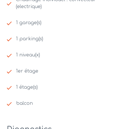
(electrique)
1 garage(s)
1 parking(s)
1 niveau(x)
1er étage
1 étage(s)
balcon