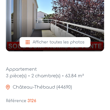
alerte
e-
mail
contact
Afficher toutes les photos
Appartement
3 pièce(s)
2 chambre(s)
63.84 m²
Château-Thébaud (44690)
Référence
3126