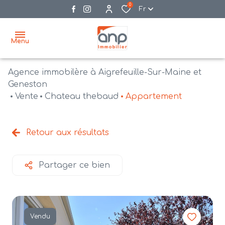
0
Fr
Menu
Agence immobilère à Aigrefeuille-Sur-Maine et
accueil
Geneston
Vente
Chateau thebaud
Appartement
acheter
biens
vendre
à la
Retour aux résultats
vente
nos
agences
bien
Partager ce bien
vendus
recrutement
estimation
Vendu