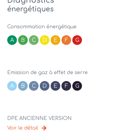
Diagnostics
énergétiques
Consommation énergétique
A
B
C
D
E
F
G
Emission de gaz à effet de serre
A
B
C
D
E
F
G
DPE ANCIENNE VERSION
Voir le détail