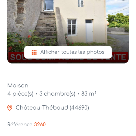
alerte
e-
mail
contact
Afficher toutes les photos
Maison
4 pièce(s)
3 chambre(s)
83 m²
Château-Thébaud (44690)
Référence
3260