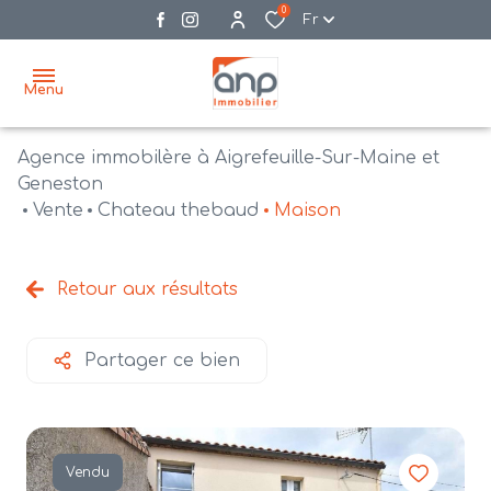
0
Fr
Menu
Agence immobilère à Aigrefeuille-Sur-Maine et
accueil
Geneston
Vente
Chateau thebaud
Maison
acheter
biens
vendre
à la
Retour aux résultats
vente
nos
agences
bien
Partager ce bien
vendus
recrutement
estimation
Vendu