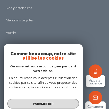
Nos partenaires
Mentions légales
Admin
Charte RGDP
Comme beaucoup, notre site
utilise les cookies
Nos honoraires
On aimerait vous accompagner pendant
Politique RGPD
votre visite.
En poursuivant, vous acceptez l'utilisation des
Appeler
cookies par ce site, afin de vous proposer des
Cookies
l'agence
contenus adaptés et réaliser des statistiques !
© 2026 | Tous droits réservés
PARAMÉTRER
Contacter