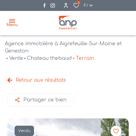
0
Fr
Menu
Agence immobilère à Aigrefeuille-Sur-Maine et
accueil
Geneston
Vente
Chateau thebaud
Terrain
acheter
biens
vendre
à la
Retour aux résultats
vente
nos
agences
bien
Partager ce bien
vendus
recrutement
estimation
Vendu