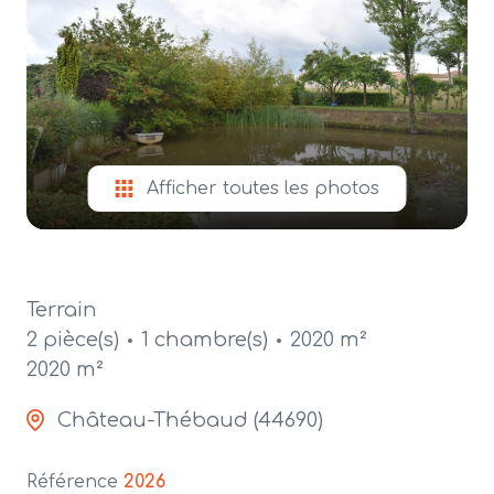
alerte
e-
mail
contact
Afficher toutes les photos
Terrain
2 pièce(s)
1 chambre(s)
2020 m²
2020 m²
Château-Thébaud (44690)
Référence
2026