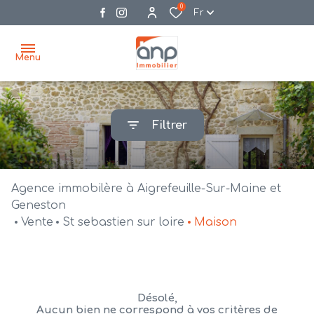
0
Fr
Menu
accueil
Filtrer
acheter
biens
vendre
à la
Agence immobilère à Aigrefeuille-Sur-Maine et
vente
nos
Geneston
Vente
St sebastien sur loire
Maison
agences
bien
vendus
recrutement
estimation
Désolé,
Aucun bien ne correspond à vos critères de