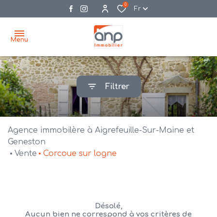
0
Fr
Menu
accueil
Filtrer
acheter
biens
vendre
à la
Agence immobilère à Aigrefeuille-Sur-Maine et
vente
nos
Geneston
Vente
Corcoue sur logne
agences
bien
vendus
recrutement
estimation
Désolé,
Aucun bien ne correspond à vos critères de