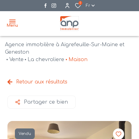
0
Fr
Menu
Agence immobilère à Aigrefeuille-Sur-Maine et
accueil
Geneston
Vente
La chevroliere
Maison
acheter
biens
vendre
à la
Retour aux résultats
vente
nos
agences
bien
Partager ce bien
vendus
recrutement
estimation
Vendu