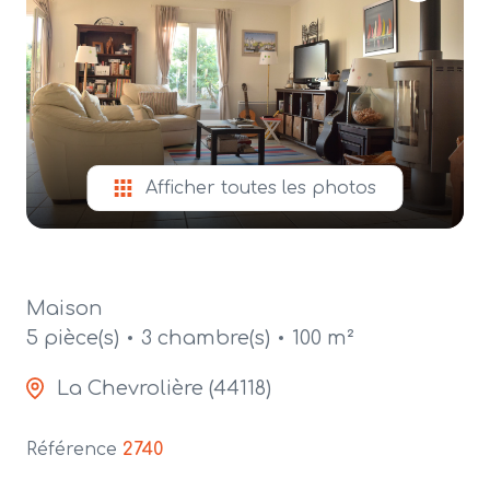
alerte
e-
mail
contact
Afficher toutes les photos
Maison
5 pièce(s)
3 chambre(s)
100 m²
La Chevrolière (44118)
Référence
2740