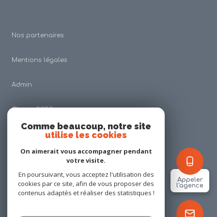
Nos partenaires
Mentions légales
Admin
Charte RGDP
Comme beaucoup, notre site
utilise les cookies
Nos honoraires
On aimerait vous accompagner pendant
Politique RGPD
votre visite.
En poursuivant, vous acceptez l'utilisation des
Appeler
cookies par ce site, afin de vous proposer des
Cookies
l'agence
contenus adaptés et réaliser des statistiques !
© 2026 | Tous droits réservés