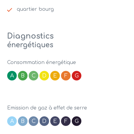
quartier bourg
Diagnostics
énergétiques
Consommation énergétique
A
B
C
D
E
F
G
Emission de gaz à effet de serre
A
B
C
D
E
F
G