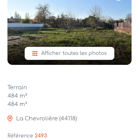
alerte
e-
mail
contact
Afficher toutes les photos
Terrain
484 m²
484 m²
La Chevrolière (44118)
Référence
2493