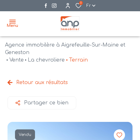
0
Fr
Menu
Agence immobilère à Aigrefeuille-Sur-Maine et
accueil
Geneston
Vente
La chevroliere
Terrain
acheter
biens
vendre
à la
Retour aux résultats
vente
nos
agences
bien
Partager ce bien
vendus
recrutement
estimation
Vendu