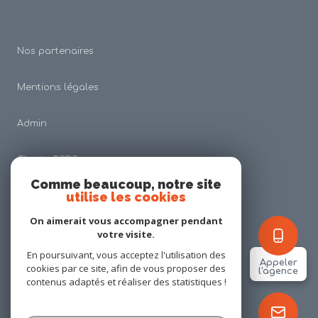
Nos partenaires
Mentions légales
Admin
Charte RGDP
Comme beaucoup, notre site
utilise les cookies
Nos honoraires
On aimerait vous accompagner pendant
Politique RGPD
votre visite.
En poursuivant, vous acceptez l'utilisation des
Appeler
cookies par ce site, afin de vous proposer des
Cookies
l'agence
contenus adaptés et réaliser des statistiques !
© 2026 | Tous droits réservés