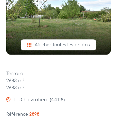
alerte
e-
mail
contact
Afficher toutes les photos
Terrain
2683 m²
2683 m²
La Chevrolière (44118)
Référence
2898