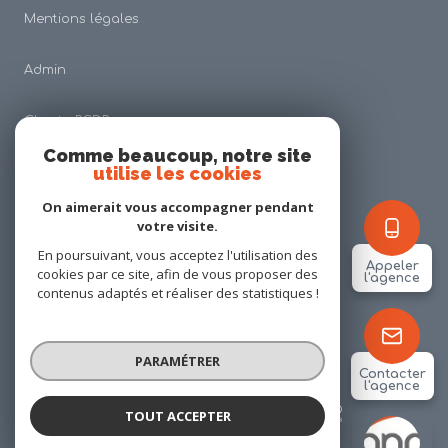
Mentions légales
Admin
Charte RGDP
Comme beaucoup, notre site
utilise les cookies
Nos honoraires
On aimerait vous accompagner pendant
Politique RGPD
votre visite.
En poursuivant, vous acceptez l'utilisation des
Appeler
cookies par ce site, afin de vous proposer des
Cookies
l'agence
contenus adaptés et réaliser des statistiques !
© 2026 | Tous droits réservés
PARAMÉTRER
Contacter
l'agence
Réalisé par
TOUT ACCEPTER
ANP IMMOBILIER