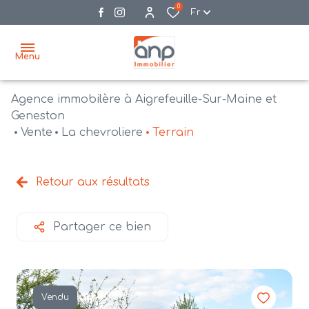
0
Fr
Menu
Agence immobilère à Aigrefeuille-Sur-Maine et
accueil
Geneston
Vente
La chevroliere
Terrain
acheter
biens
vendre
à la
Retour aux résultats
vente
nos
agences
bien
Partager ce bien
vendus
recrutement
estimation
Vendu