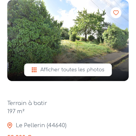
alerte
e-
mail
contact
Afficher toutes les photos
Terrain à batir
197 m²
Le Pellerin (44640)