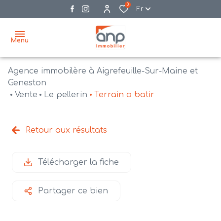
0
Fr
Menu
Agence immobilère à Aigrefeuille-Sur-Maine et
accueil
Geneston
Vente
Le pellerin
Terrain a batir
acheter
biens
vendre
à la
Retour aux résultats
vente
nos
agences
bien
Télécharger la fiche
vendus
recrutement
Partager ce bien
estimation