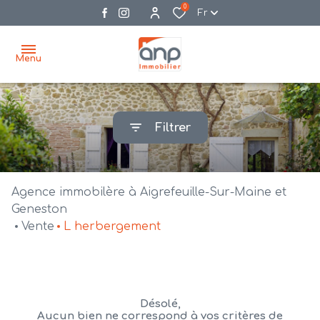
0
Fr
Menu
accueil
Filtrer
acheter
biens
vendre
à la
Agence immobilère à Aigrefeuille-Sur-Maine et
vente
nos
Geneston
Vente
L herbergement
agences
bien
vendus
recrutement
estimation
Désolé,
Aucun bien ne correspond à vos critères de