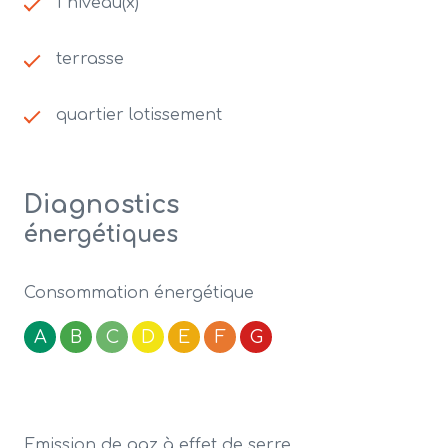
1 niveau(x)
terrasse
quartier lotissement
Diagnostics
énergétiques
Consommation énergétique
A
B
C
D
E
F
G
Emission de gaz à effet de serre