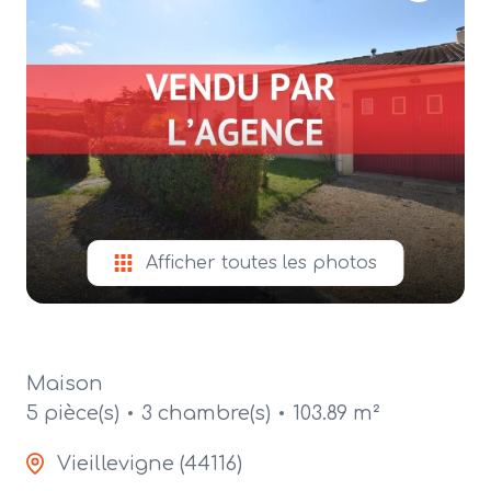
alerte
e-
mail
contact
Afficher toutes les photos
Maison
5 pièce(s)
3 chambre(s)
103.89 m²
Vieillevigne (44116)