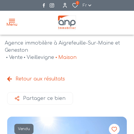
0
Fr
Menu
Agence immobilère à Aigrefeuille-Sur-Maine et
accueil
Geneston
Vente
Vieillevigne
Maison
acheter
biens
vendre
à la
Retour aux résultats
vente
nos
agences
bien
Partager ce bien
vendus
recrutement
estimation
Vendu