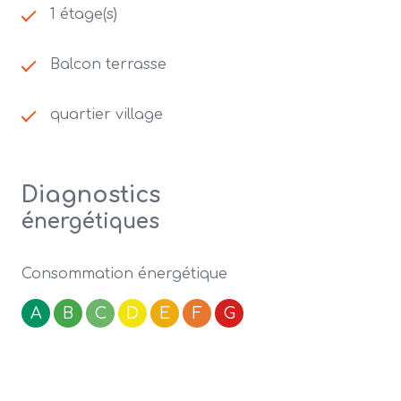
1 étage(s)
Balcon terrasse
quartier village
Diagnostics
énergétiques
Consommation énergétique
A
B
C
D
E
F
G