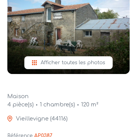
alerte
e-
mail
contact
Afficher toutes les photos
Maison
4 pièce(s)
1 chambre(s)
120 m²
Vieillevigne (44116)
Référence
AP0387