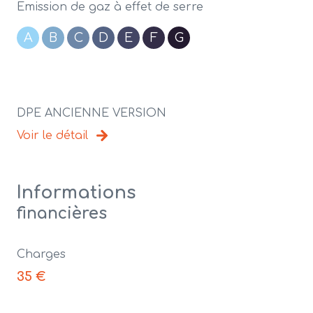
Emission de gaz à effet de serre
A
B
C
D
E
F
G
DPE ANCIENNE VERSION
Voir le détail
Informations
financières
Charges
35 €