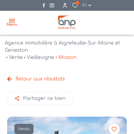
0
Fr
Menu
Agence immobilère à Aigrefeuille-Sur-Maine et
accueil
Geneston
Vente
Vieillevigne
Maison
acheter
biens
vendre
à la
Retour aux résultats
vente
nos
agences
bien
Partager ce bien
vendus
recrutement
estimation
Vendu