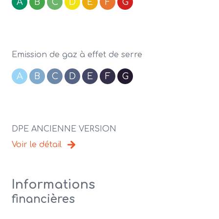
A
B
C
D
E
F
G
Emission de gaz à effet de serre
A
B
C
D
E
F
G
DPE ANCIENNE VERSION
Voir le détail
Informations
financières