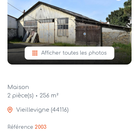
alerte
e-
mail
contact
Afficher toutes les photos
Maison
2 pièce(s)
256 m²
Vieillevigne (44116)
Référence
2003