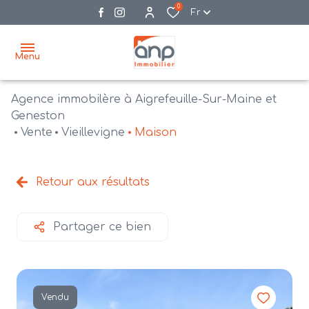
0
Fr
Menu
Agence immobilère à Aigrefeuille-Sur-Maine et
accueil
Geneston
Vente
Vieillevigne
Maison
acheter
biens
vendre
à la
Retour aux résultats
vente
nos
agences
bien
Partager ce bien
vendus
recrutement
estimation
Vendu