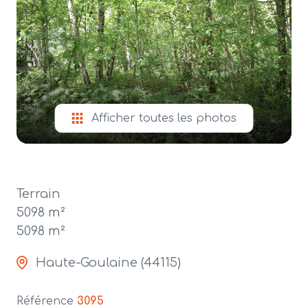
alerte
e-
mail
contact
Afficher toutes les photos
Terrain
5098 m²
5098 m²
Haute-Goulaine (44115)
Référence
3095