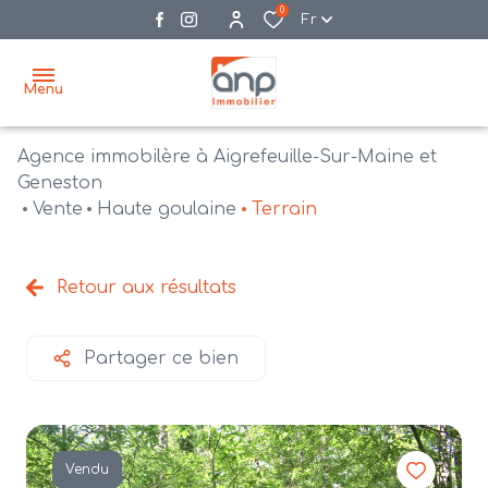
0
Fr
Menu
Agence immobilère à Aigrefeuille-Sur-Maine et
accueil
Geneston
Vente
Haute goulaine
Terrain
acheter
biens
vendre
à la
Retour aux résultats
vente
nos
agences
bien
Partager ce bien
vendus
recrutement
estimation
Vendu