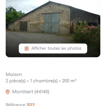
alerte
e-
mail
contact
Afficher toutes les photos
Maison
2 pièce(s)
1 chambre(s)
200 m²
Montbert (44140)
Référence
1022