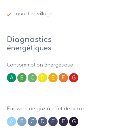
quartier village
Diagnostics
énergétiques
Consommation énergétique
A
B
C
D
E
F
G
Emission de gaz à effet de serre
A
B
C
D
E
F
G