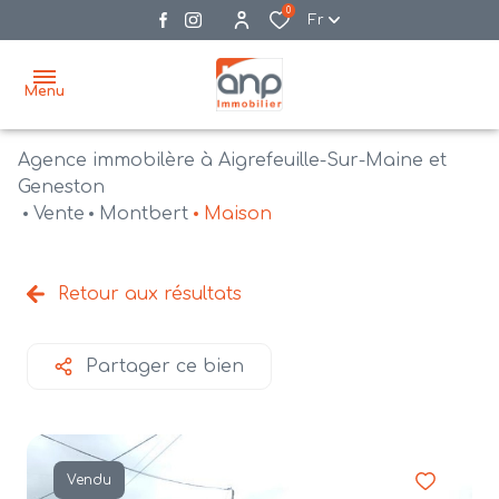
0
Fr
Menu
Agence immobilère à Aigrefeuille-Sur-Maine et
accueil
Geneston
Vente
Montbert
Maison
acheter
biens
vendre
à la
Retour aux résultats
vente
nos
agences
bien
Partager ce bien
vendus
recrutement
estimation
Vendu