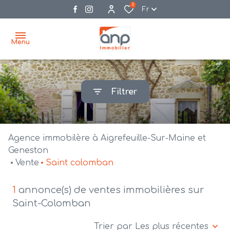
0
Fr
Menu
accueil
Filtrer
acheter
biens
vendre
à la
Agence immobilère à Aigrefeuille-Sur-Maine et
vente
nos
Geneston
Vente
Saint colomban
agences
bien
vendus
recrutement
1
annonce(s) de ventes immobilières sur
Saint-Colomban
estimation
Trier par Les plus récentes