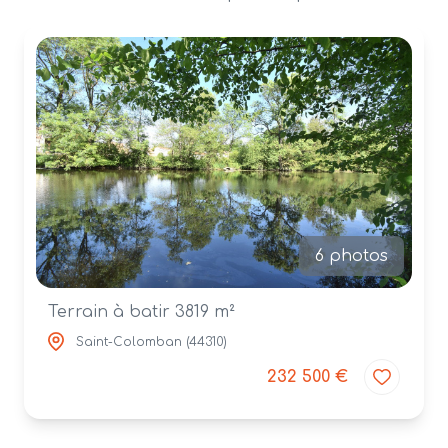
alerte
e-
mail
contact
6 photos
Terrain à batir 3819 m²
Saint-Colomban (44310)
232 500 €