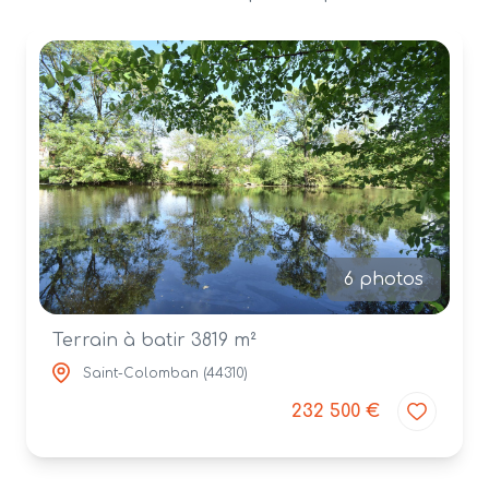
alerte
e-
mail
contact
6 photos
Terrain à batir 3819 m²
Saint-Colomban (44310)
232 500 €