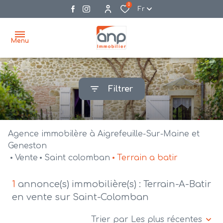
0
Fr
Menu
accueil
Filtrer
acheter
biens
vendre
à la
Agence immobilère à Aigrefeuille-Sur-Maine et
vente
nos
Geneston
Vente
Saint colomban
Terrain a batir
agences
bien
vendus
recrutement
1
annonce(s) immobilière(s) : Terrain-A-Batir
en vente sur Saint-Colomban
estimation
Trier par Les plus récentes