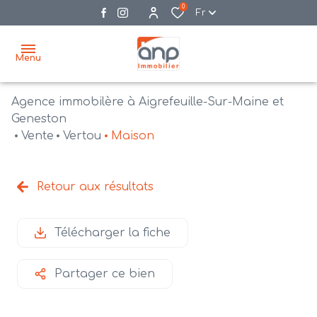
0
Fr
Menu
Agence immobilère à Aigrefeuille-Sur-Maine et
accueil
Geneston
Vente
Vertou
Maison
acheter
biens
vendre
à la
Retour aux résultats
vente
nos
agences
bien
Télécharger la fiche
vendus
recrutement
Partager ce bien
estimation