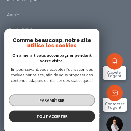
Admin
Charte RGDP
Comme beaucoup, notre site
utilise les cookies
Nos honoraires
On aimerait vous accompagner pendant
Politique RGPD
votre visite.
En poursuivant, vous acceptez l'utilisation des
Appeler
cookies par ce site, afin de vous proposer des
Cookies
l'agent
contenus adaptés et réaliser des statistiques !
© 2026 | Tous droits réservés
PARAMÉTRER
Contacter
l'agent
Réalisé par
TOUT ACCEPTER
Alexis PINSON
Négociateur