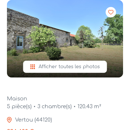
alerte
e-
mail
contact
Afficher toutes les photos
Maison
5 pièce(s)
3 chambre(s)
120.43 m²
Vertou (44120)