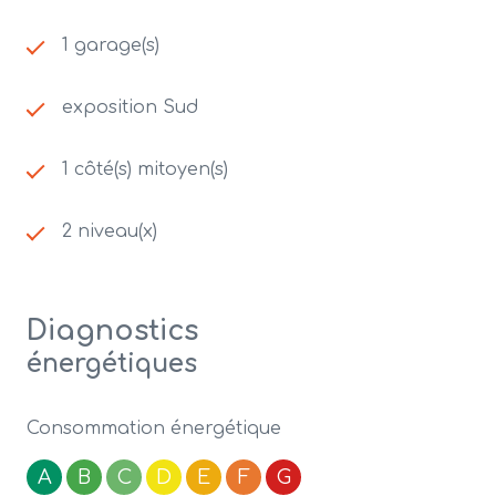
1 garage(s)
exposition Sud
1 côté(s) mitoyen(s)
2 niveau(x)
Diagnostics
énergétiques
Consommation énergétique
A
B
C
D
E
F
G