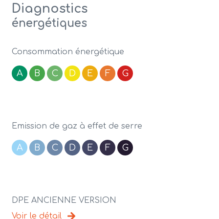
Diagnostics
énergétiques
Consommation énergétique
A
B
C
D
E
F
G
Emission de gaz à effet de serre
A
B
C
D
E
F
G
DPE ANCIENNE VERSION
Voir le détail