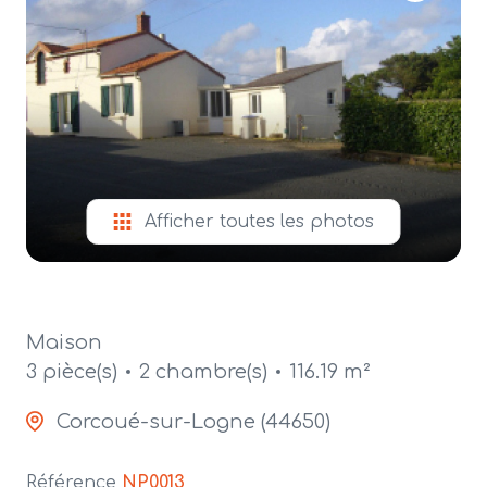
alerte
e-
mail
contact
Afficher toutes les photos
Maison
3 pièce(s)
2 chambre(s)
116.19 m²
Corcoué-sur-Logne (44650)
Référence
NP0013