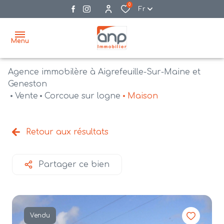
0
Fr
Menu
Agence immobilère à Aigrefeuille-Sur-Maine et
accueil
Geneston
Vente
Corcoue sur logne
Maison
acheter
biens
vendre
à la
Retour aux résultats
vente
nos
agences
bien
Partager ce bien
vendus
recrutement
estimation
Vendu