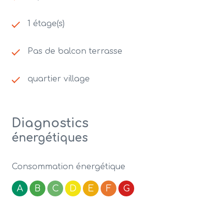
1 étage(s)
Pas de balcon terrasse
quartier village
Diagnostics
énergétiques
Consommation énergétique
A
B
C
D
E
F
G