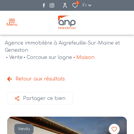
0
Fr
Menu
Agence immobilère à Aigrefeuille-Sur-Maine et
accueil
Geneston
Vente
Corcoue sur logne
Maison
acheter
biens
vendre
à la
Retour aux résultats
vente
nos
agences
bien
Partager ce bien
vendus
recrutement
estimation
Vendu