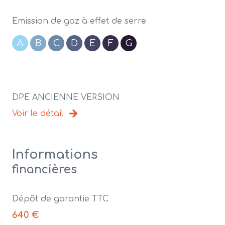
Emission de gaz à effet de serre
A
B
C
D
E
F
G
DPE ANCIENNE VERSION
Voir le détail
Informations
financières
Dépôt de garantie TTC
640 €