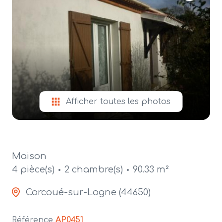
alerte
e-
mail
contact
Afficher toutes les photos
Maison
4 pièce(s)
2 chambre(s)
90.33 m²
Corcoué-sur-Logne (44650)
Référence
AP0451