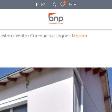
0
Fr
neston
Vente
Corcoue sur logne
Maison