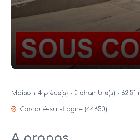
Maison
4 pièce(s)
2 chambre(s)
62.51 
Corcoué-sur-Logne (44650)
A propos