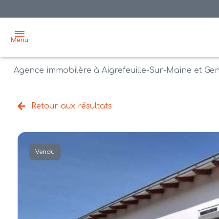
Menu
Agence immobilère à Aigrefeuille-Sur-Maine et Ge
accueil
acheter
Retour aux résultats
biens
vendre
à la
vente
nos
Vendu
agences
bien
vendus
recrutement
estimation