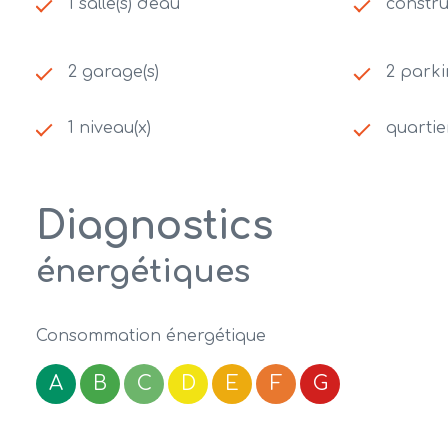
1 salle(s) d'eau
constru
2 garage(s)
2 parki
1 niveau(x)
quartie
Diagnostics
énergétiques
Consommation énergétique
A
B
C
D
E
F
G