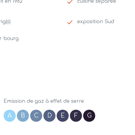
it en 1962
cuisine séparée
ng(s)
exposition Sud
r bourg
Emission de gaz à effet de serre
A
B
C
D
E
F
G