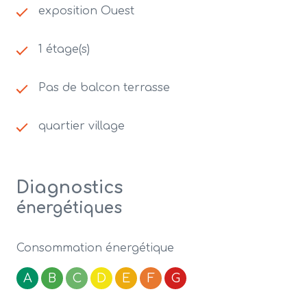
exposition Ouest
1 étage(s)
Pas de balcon terrasse
quartier village
Diagnostics
énergétiques
Consommation énergétique
A
B
C
D
E
F
G