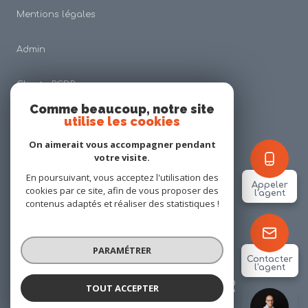
Mentions légales
Admin
Charte RGDP
Comme beaucoup, notre site
utilise les cookies
Nos honoraires
On aimerait vous accompagner pendant
Politique RGPD
votre visite.
En poursuivant, vous acceptez l'utilisation des
Appeler
cookies par ce site, afin de vous proposer des
Cookies
l'agent
contenus adaptés et réaliser des statistiques !
© 2026 | Tous droits réservés
PARAMÉTRER
Contacter
l'agent
Réalisé par
TOUT ACCEPTER
Alexis PINSON