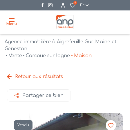
0
Fr
Menu
Agence immobilère à Aigrefeuille-Sur-Maine et
accueil
Geneston
Vente
Corcoue sur logne
Maison
acheter
biens
vendre
à la
Retour aux résultats
vente
nos
agences
bien
Partager ce bien
vendus
recrutement
estimation
Vendu