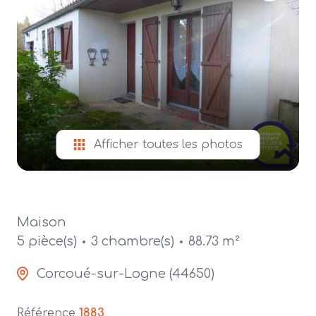
alerte
e-
mail
contact
Afficher toutes les photos
Maison
5 pièce(s)
3 chambre(s)
88.73 m²
Corcoué-sur-Logne (44650)
Référence
1883