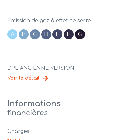
Emission de gaz à effet de serre
A
B
C
D
E
F
G
DPE ANCIENNE VERSION
Voir le détail
Informations
financières
Charges