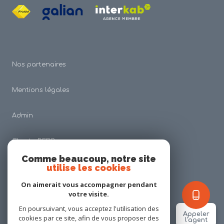
Nos partenaires
Mentions légales
Admin
Charte RGDP
Comme beaucoup, notre site
utilise les cookies
Nos honoraires
On aimerait vous accompagner pendant
Politique RGPD
votre visite.
En poursuivant, vous acceptez l'utilisation des
Appeler
cookies par ce site, afin de vous proposer des
Cookies
l'agent