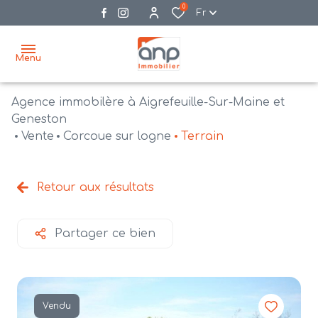
0
Fr
Menu
Agence immobilère à Aigrefeuille-Sur-Maine et
accueil
Geneston
Vente
Corcoue sur logne
Terrain
acheter
biens
vendre
à la
Retour aux résultats
vente
nos
agences
bien
Partager ce bien
vendus
recrutement
estimation
Vendu