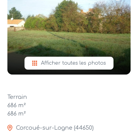
alerte
e-
mail
contact
Afficher toutes les photos
Terrain
686 m²
686 m²
Corcoué-sur-Logne (44650)