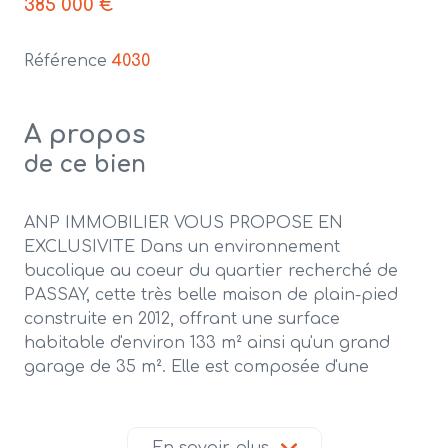
385 000 €
Référence
4030
A propos
de ce bien
ANP IMMOBILIER VOUS PROPOSE EN
EXCLUSIVITE Dans un environnement
bucolique au coeur du
quartier recherché de
PASSAY, cette très belle maison de plain-pied
construite en 2012, offrant une surface
habitable d'environ 133 m² ainsi qu'un grand
garage de 35 m². Elle est composée d'une
entrée avec placard, grande pièce de vie de 58
m² avec cuisine aménagée et arrière cuisine. Le
salon-séjour disposant d'une triple exposition
En savoir plus