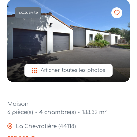
alerte
e-
Exclusivité
mail
contact
Afficher toutes les photos
Maison
6 pièce(s)
4 chambre(s)
133.32 m²
La Chevrolière (44118)