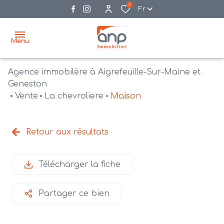
0
Fr
Menu
Agence immobilère à Aigrefeuille-Sur-Maine et
accueil
Geneston
Vente
La chevroliere
Maison
acheter
biens
vendre
à la
Retour aux résultats
vente
nos
agences
bien
Télécharger la fiche
vendus
recrutement
Partager ce bien
estimation