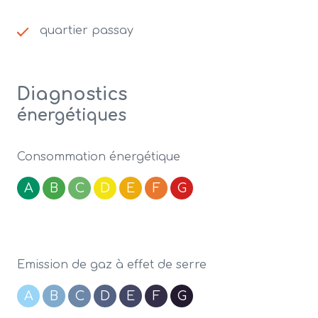
quartier passay
Diagnostics
énergétiques
Consommation énergétique
A
B
C
D
E
F
G
Emission de gaz à effet de serre
A
B
C
D
E
F
G